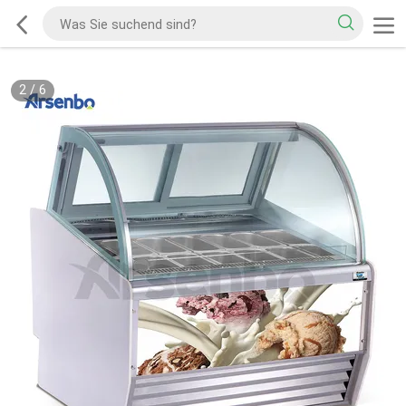
2
/
6