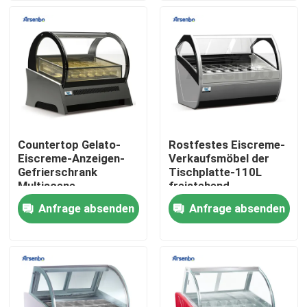
Fabrik-Ausflug
Qualitätskontrolle
Treten Sie mit uns in Verbindung
Countertop Gelato-
Rostfestes Eiscreme-
Eiscreme-Anzeigen-
Verkaufsmöbel der
Nachrichten
Gefrierschrank
Tischplatte-110L
Multiscene
freistehend
Antiverschleißtragbares
Anfrage absenden
Anfrage absenden
Handelskühlvitrine
Handelsgetränkekühlschrank
Handelssupermarkt-Kühlschrank