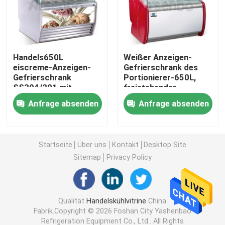
Handelsrestaurant-Kühlschrank
Handels650L
Weißer Anzeigen-
Unter Gegenkühlschränken
eiscreme-Anzeigen-
Gefrierschrank des
Gefrierschrank
Portionierer-650L,
SS304/201 mit
freistehender
Kuchenkühlvitrine
Schiebetür
Handels-Gelato-
Anfrage absenden
Anfrage absenden
Gefrierschrank
Wein-kühlerer Kühlschrank
Startseite
Über uns
Kontakt
Desktop Site
Pizza-Vorbereitungs-Kühlschrank
Sitemap
Privacy Policy
Offener Kühler Multideck
Qualität
Handelskühlvitrine
China
Fabrik.Copyright © 2026 Foshan City Yashenbao
Supermarkt-Anzeigen-Gefrierschrank
Refrigeration Equipment Co., Ltd.. All Rights