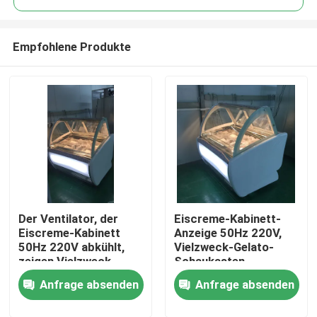
Empfohlene Produkte
Der Ventilator, der
Eiscreme-Kabinett-
Haus
Eiscreme-Kabinett
Anzeige 50Hz 220V,
50Hz 220V abkühlt,
Vielzweck-Gelato-
zeigen Vielzweck-
Schaukasten-
Produkte
Gelato-Schaukasten-
Gefrierschrank
Anfrage absenden
Anfrage absenden
Gefrierschrank an
Über uns