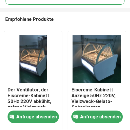
Empfohlene Produkte
Der Ventilator, der
Eiscreme-Kabinett-
Nach Hause
Eiscreme-Kabinett
Anzeige 50Hz 220V,
50Hz 220V abkühlt,
Vielzweck-Gelato-
zeigen Vielzweck-
Schaukasten-
Über uns
Gelato-Schaukasten-
Gefrierschrank
Anfrage absenden
Anfrage absenden
Gefrierschrank an
Kontakte