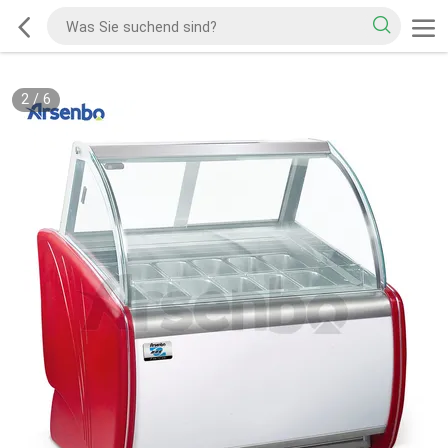
2
/
6