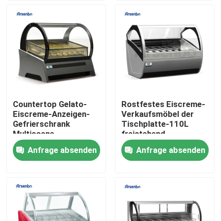
Produkte
Handelskühlvitrine
Handelsgetränkekühlschrank
Countertop Gelato-
Rostfestes Eiscreme-
Eiscreme-Anzeigen-
Verkaufsmöbel der
Handelssupermarkt-Kühlschrank
Gefrierschrank
Tischplatte-110L
Multiscene
freistehend
Antiverschleißtragbares
Anfrage absenden
Anfrage absenden
Handelsrestaurant-Kühlschrank
Unter Gegenkühlschränken
Kuchenkühlvitrine