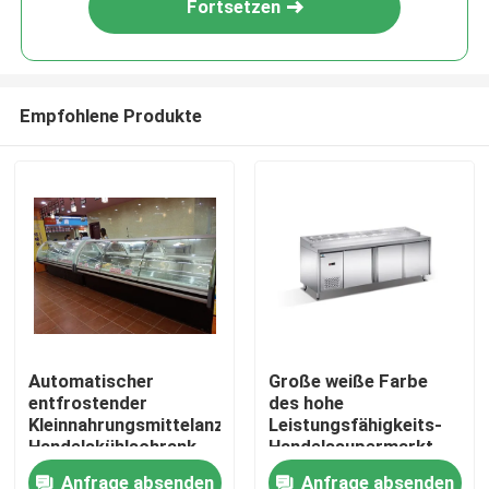
Fortsetzen
Empfohlene Produkte
Haus
Automatischer
Große weiße Farbe
entfrostender
des hohe
Produkte
Kleinnahrungsmittelanzeigen-
Leistungsfähigkeits-
Handelskühlschrank
Handelssupermarkt-
für Supermarkt
Kühlschrank-R22
Anfrage absenden
Anfrage absenden
Über uns