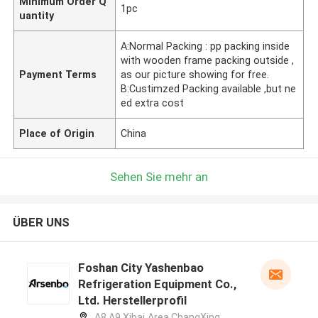
Minimum Order Q
1pc
uantity
A:Normal Packing : pp packing inside
with wooden frame packing outside ,
Payment Terms
as our picture showing for free.
B:Custimzed Packing available ,but ne
ed extra cost
Place of Origin
China
Sehen Sie mehr an
ÜBER UNS
Foshan City Yashenbao
Refrigeration Equipment Co.,
Ltd. Herstellerprofil
A8,A9,Xihai Area,ChangXing