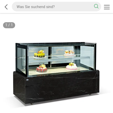
1
/
1