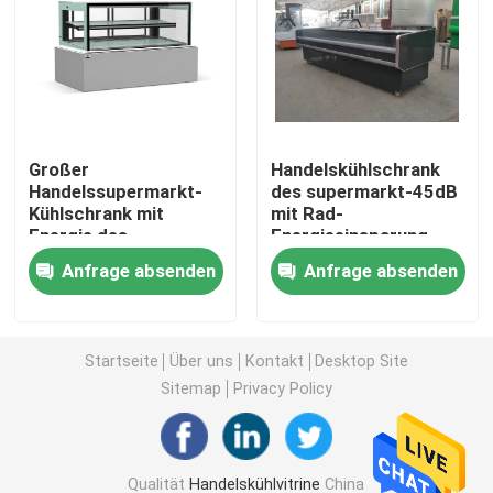
Handelsrestaurant-Kühlschrank
Unter Gegenkühlschränken
Großer
Handelskühlschrank
Handelssupermarkt-
des supermarkt-45dB
Kuchenkühlvitrine
Kühlschrank mit
mit Rad-
Energie des
Energieeinsparung
Verschluss-150W
Wein-kühlerer Kühlschrank
Anfrage absenden
Anfrage absenden
Pizza-Vorbereitungs-Kühlschrank
Startseite
Über uns
Kontakt
Desktop Site
Sitemap
Privacy Policy
Offener Kühler Multideck
Supermarkt-Anzeigen-Gefrierschrank
Qualität
Handelskühlvitrine
China