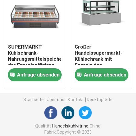
Wein-kühlerer Kühlschrank
Pizza-Vorbereitungs-Kühlschrank
SUPERMARKT-
Großer
Kühlschrank-
Handelssupermarkt-
Offener Kühler Multideck
Nahrungsmittelspeicher
Kühlschrank mit
der Energieeffizienz-
Energie des
R22 Handels
Verschluss-150W
Supermarkt-Anzeigen-Gefrierschrank
Anfrage absenden
Anfrage absenden
Küchen-Kühlschrank-Gefrierschrank
Startseite
Über uns
Kontakt
Desktop Site
Eiscreme-Anzeigengefrierschrank
Qualität
Handelskühlvitrine
China
Feinkostgeschäft zeigt Kühlvorrichtung an
Fabrik.Copyright © 2023