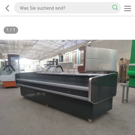
1
/
1