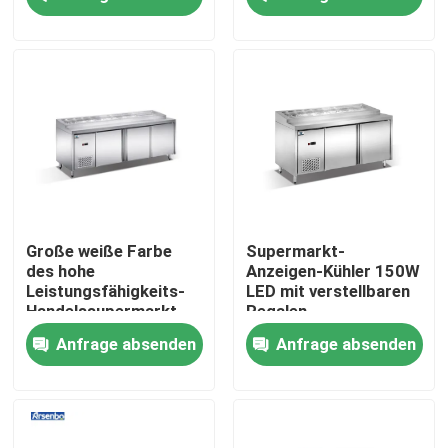
150W
Produkte
Handelskühlvitrine
Handelsgetränkekühlschrank
Handelssupermarkt-Kühlschrank
Große weiße Farbe
Supermarkt-
des hohe
Anzeigen-Kühler 150W
Leistungsfähigkeits-
LED mit verstellbaren
Handelsrestaurant-Kühlschrank
Handelssupermarkt-
Regalen
Kühlschrank-R22
Anfrage absenden
Anfrage absenden
Unter Gegenkühlschränken
Kuchenkühlvitrine