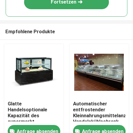
Fortsetzen
Empfohlene Produkte
Nach Hause
Glatte
Automatischer
Handelsoptionale
entfrostender
Über uns
Kapazität des
Kleinnahrungsmittelanzei
supermarkt-
Handelskühlschrank
Kühlschrank-R22
für Supermarkt
Anfrage absenden
Anfrage absenden
Kontakte