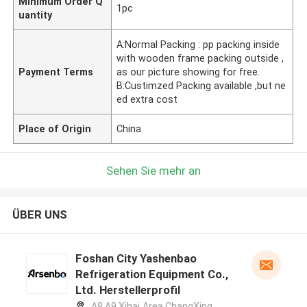
Minimum Order Q
1pc
uantity
A:Normal Packing : pp packing inside
with wooden frame packing outside ,
Payment Terms
as our picture showing for free.
B:Custimzed Packing available ,but ne
ed extra cost
Place of Origin
China
Sehen Sie mehr an
ÜBER UNS
Foshan City Yashenbao
Refrigeration Equipment Co.,
Ltd. Herstellerprofil
A8,A9,Xihai Area,ChangXing