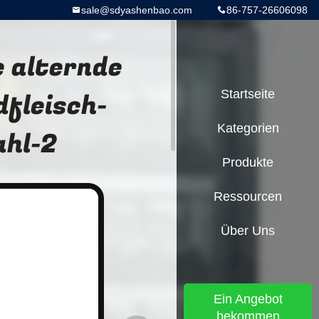
sale@sdyashenbao.com
86-757-26606098
 alternde
dfleisch-
Startseite
Kategorien
ahl-2
Produkte
Ressourcen
Über Uns
Ein Angebot
bekommen