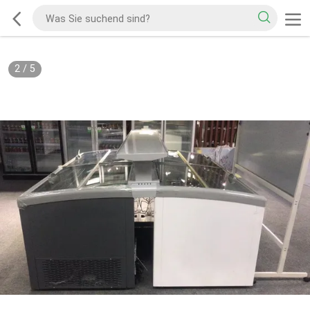
2
/
5