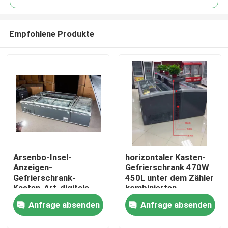
Empfohlene Produkte
Arsenbo-Insel-
horizontaler Kasten-
Nach Hause
Anzeigen-
Gefrierschrank 470W
Gefrierschrank-
450L unter dem Zähler
Kasten-Art-digitale
kombinierten
Über uns
Steuerung R290 400L
statischen Abkühlen
Anfrage absenden
Anfrage absenden
Kontakte