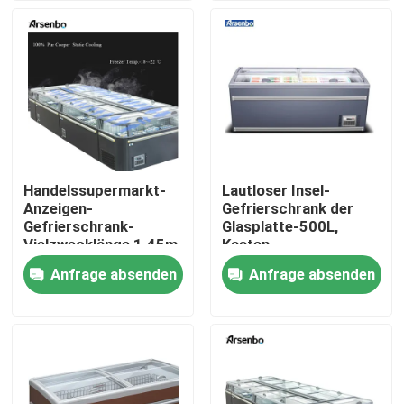
Produkte
Handelskühlvitrine
Handelsgetränkekühlschrank
Handelssupermarkt-
Lautloser Insel-
Anzeigen-
Gefrierschrank der
Handelssupermarkt-Kühlschrank
Gefrierschrank-
Glasplatte-500L,
Vielzwecklänge 1.45m
Kasten-
Gefrierschrank-
Anfrage absenden
Anfrage absenden
Handelsrestaurant-Kühlschrank
Supermarkt schiebend
Unter Gegenkühlschränken
Kuchenkühlvitrine