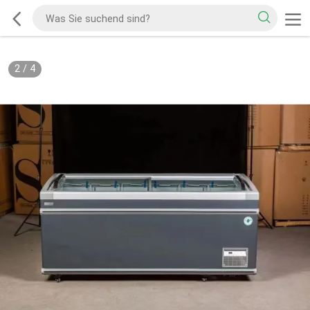
2
/
4