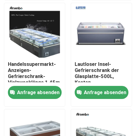
Produkte
Handelskühlvitrine
Handelsgetränkekühlschrank
Handelssupermarkt-
Lautloser Insel-
Anzeigen-
Gefrierschrank der
Handelssupermarkt-Kühlschrank
Gefrierschrank-
Glasplatte-500L,
Vielzwecklänge 1.45m
Kasten-
Gefrierschrank-
Anfrage absenden
Anfrage absenden
Handelsrestaurant-Kühlschrank
Supermarkt schiebend
Unter Gegenkühlschränken
Kuchenkühlvitrine