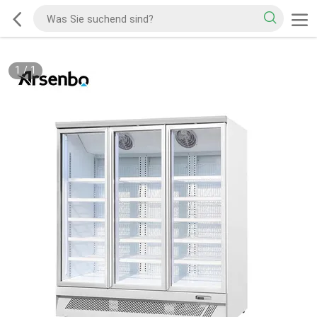
1
/
1