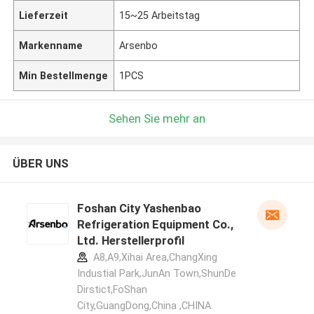
Lieferzeit
15~25 Arbeitstag
Markenname
Arsenbo
Min Bestellmenge
1PCS
Sehen Sie mehr an
ÜBER UNS
Foshan City Yashenbao
Refrigeration Equipment Co.,
Ltd. Herstellerprofil
A8,A9,Xihai Area,ChangXing
Industial Park,JunAn Town,ShunDe
Dirstict,FoShan
City,GuangDong,China ,CHINA