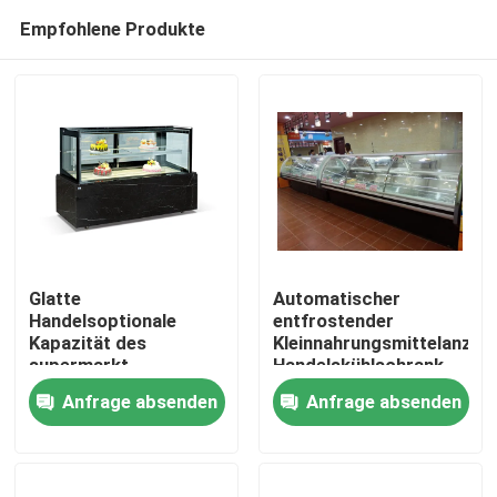
Empfohlene Produkte
Glatte
Automatischer
Handelsoptionale
entfrostender
Kapazität des
Kleinnahrungsmittelanzei
Haus
supermarkt-
Handelskühlschrank
Kühlschrank-R22
für Supermarkt
Anfrage absenden
Anfrage absenden
150W
Produkte
Über uns