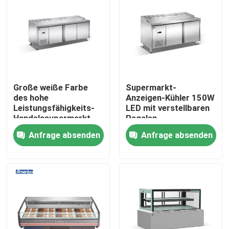
Fabrik-Ausflug
Qualitätskontrolle
Große weiße Farbe
Supermarkt-
Treten Sie mit uns in Verbindung
des hohe
Anzeigen-Kühler 150W
Leistungsfähigkeits-
LED mit verstellbaren
Handelssupermarkt-
Regalen
Nachrichten
Kühlschrank-R22
Anfrage absenden
Anfrage absenden
Handelskühlvitrine
Handelsgetränkekühlschrank
Handelssupermarkt-Kühlschrank