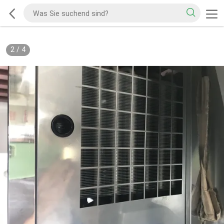
2
/
4