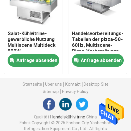
Handelsrestaurant-Kühlschrank
Salat-Kühlvitrine-
Handelsvorbereitungs-
Unter Gegenkühlschränken
gewerbliche Nutzung
Tabellen der pizza-50-
Multiscene Multideck
60Hz, Multiscene-
800W
Pizza-Vorbereitungs-
Kuchenkühlvitrine
Kühlschrank
Anfrage absenden
Anfrage absenden
Wein-kühlerer Kühlschrank
Startseite
Über uns
Kontakt
Desktop Site
Pizza-Vorbereitungs-Kühlschrank
Sitemap
Privacy Policy
Offener Kühler Multideck
Qualität
Handelskühlvitrine
China
Fabrik.Copyright © 2026 Foshan City Yashenbao
Supermarkt-Anzeigen-Gefrierschrank
Refrigeration Equipment Co., Ltd.. All Rights