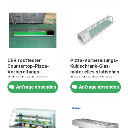
Fabrik-Ausflug
Qualitätskontrolle
Treten Sie mit uns in Verbindung
CER rostfester
Pizza-Vorbereitungs-
Countertop-Pizza-
Kühlschrank-Glas-
Nachrichten
Vorbereitungs-
materielles statisches
Kühlschrank, Pizza-
Abkühlen der Sushi-
Vorbereitungs-Tabelle
100L
Anfrage absenden
Anfrage absenden
Handelskühlvitrine
des Edelstahl-304
Handelsgetränkekühlschrank
Handelssupermarkt-Kühlschrank