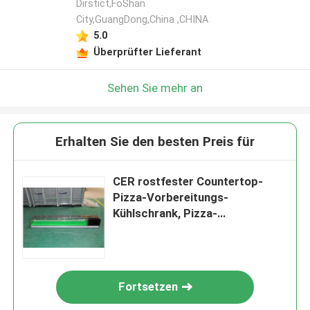
Dirstict,FoShan
City,GuangDong,China ,CHINA
5.0
Überprüfter Lieferant
Sehen Sie mehr an
Erhalten Sie den besten Preis für
CER rostfester Countertop-
Pizza-Vorbereitungs-
Kühlschrank, Pizza-
Vorbereitungs-Tabelle des
Edelstahl-304
Fortsetzen