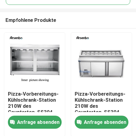
Empfohlene Produkte
Pizza-Vorbereitungs-
Pizza-Vorbereitungs-
Haus
Kühlschrank-Station
Kühlschrank-Station
210W des
210W des
Countertop-SS304
Countertop-SS304
Produkte
Antiverschleiß
Antiverschleiß
Anfrage absenden
Anfrage absenden
Über uns