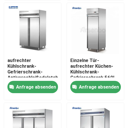
Produkte
Handelskühlvitrine
Handelsgetränkekühlschrank
aufrechter
Einzelne Tür-
Kühlschrank-
aufrechter Küchen-
Handelssupermarkt-Kühlschrank
Gefrierschrank-
Kühlschrank-
Antiverschleißedelstahl
Gefrierschrank 560L
Multiscene der
Vielzweck
Anfrage absenden
Anfrage absenden
Handelsrestaurant-Kühlschrank
Küchen-1000L
Unter Gegenkühlschränken
Kuchenkühlvitrine