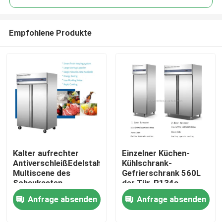
Empfohlene Produkte
Kalter aufrechter
Einzelner Küchen-
Nach Hause
AntiverschleißEdelstahl
Kühlschrank-
Multiscene des
Gefrierschrank 560L
Schaukasten-
der Tür-R134a
Über uns
Kühlschrank-1000L
Vielzweck
Anfrage absenden
Anfrage absenden
Kontakte