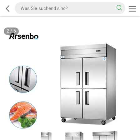
2
/
5